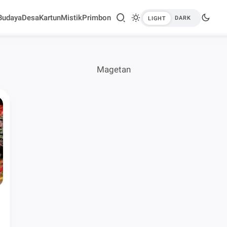
Budaya
Desa
Kartun
Mistik
Primbon
Magetan