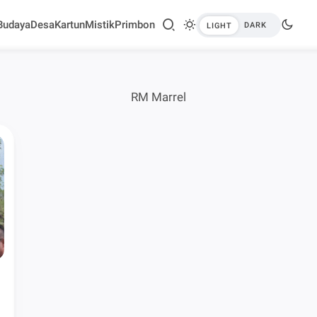
Budaya
Desa
Kartun
Mistik
Primbon
RM Marrel