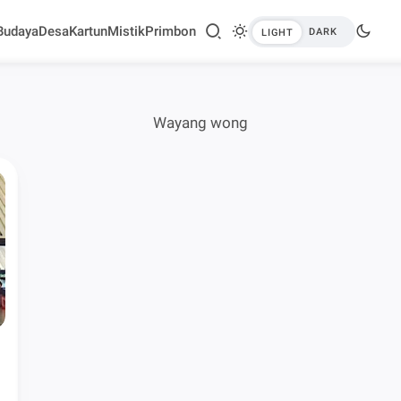
Budaya
Desa
Kartun
Mistik
Primbon
Wayang wong