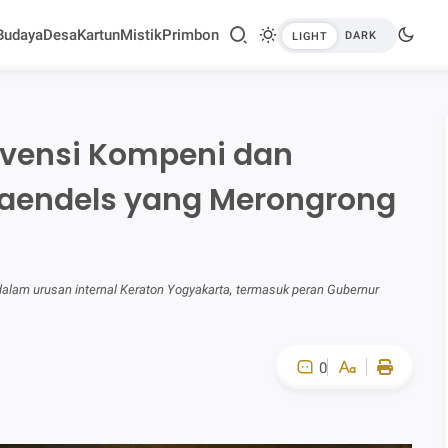
Budaya
Desa
Kartun
Mistik
Primbon
rvensi Kompeni dan
Daendels yang Merongrong
am urusan internal Keraton Yogyakarta, termasuk peran Gubernur
0