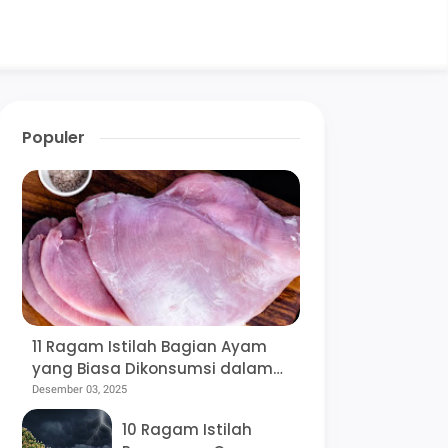
Populer
11 Ragam Istilah Bagian Ayam
yang Biasa Dikonsumsi dalam
Bahasa Jawa beserta
Desember 03, 2025
Rekomendasi Olahannya, Mana
10 Ragam Istilah
Favoritmu?