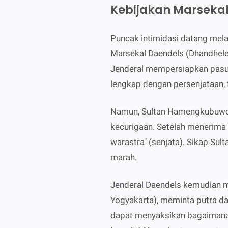
Kebijakan Marseka
Puncak intimidasi datang mel
Marsekal Daendels (Dhandheles
Jenderal mempersiapkan pasuk
lengkap dengan persenjataan, 
Namun, Sultan Hamengkubuwo
kecurigaan. Setelah menerima 
warastra" (senjata). Sikap Su
marah.
Jenderal Daendels kemudian me
Yogyakarta), meminta putra da
dapat menyaksikan bagaimana