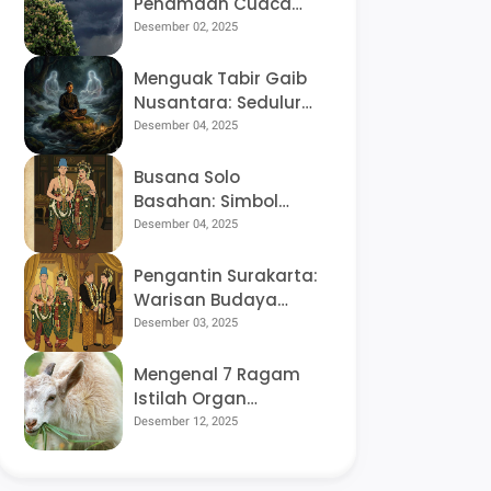
Penamaan Cuaca
dalam Bahasa Jawa,
Desember 02, 2025
Sudah Tahu Artinya
Ngreceh dan Udan
Menguak Tabir Gaib
Kethek?
Nusantara: Sedulur
Batin, Kama Wurung,
Desember 04, 2025
dan Arsitektur Dunia
Tak Kasat Mata di
Busana Solo
Tanah Jawa
Basahan: Simbol
Kesuburan,
Desember 04, 2025
Kemakmuran, dan
Penyerahan Diri Total
Pengantin Surakarta:
Warisan Budaya
Kraton yang Sarat
Desember 03, 2025
Makna Filosofis
Mengenal 7 Ragam
Istilah Organ
Pencernaan Hewan
Desember 12, 2025
dalam Bahasa Jawa
yang Jarang