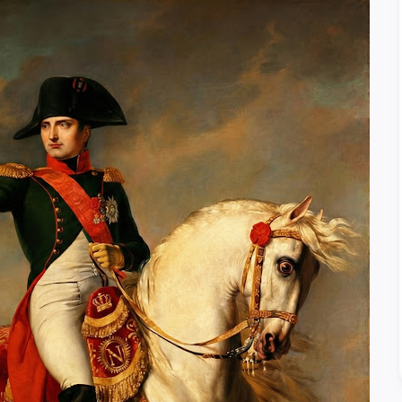
A-
A+