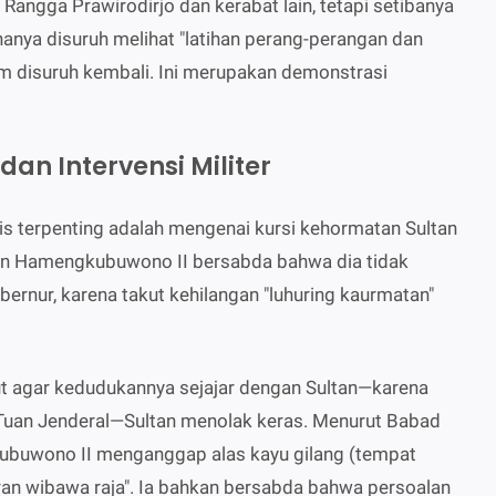
Rangga Prawirodirjo dan kerabat lain, tetapi setibanya
hanya disuruh melihat "latihan perang-perangan dan
um disuruh kembali. Ini merupakan demonstrasi
 dan Intervensi Militer
is terpenting adalah mengenai kursi kehormatan Sultan
ltan Hamengkubuwono II bersabda bahwa dia tidak
ubernur, karena takut kehilangan "luhuring kaurmatan"
ut agar kedudukannya sejajar dengan Sultan—karena
 Tuan Jenderal—Sultan menolak keras. Menurut Babad
buwono II menganggap alas kayu gilang (tempat
uran wibawa raja". Ia bahkan bersabda bahwa persoalan