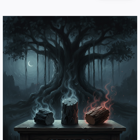
A-
A+