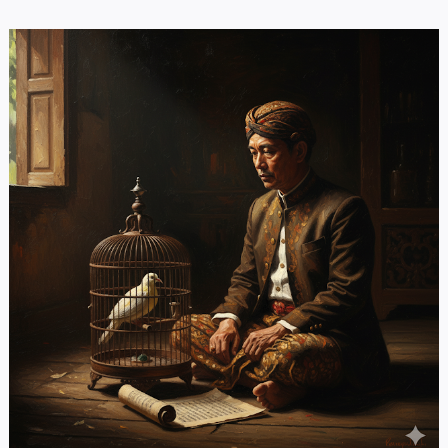
A-
A+