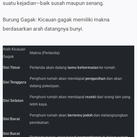
suatu kejadian—baik susah maupun senang.
Burung Gagak: Kicauan gagak memiliki makna
berdasarkan arah datangnya bunyi.
Arah Kicauan
Makna (Pertanda)
Gagak
Sisi Timur
Pertanda akan datang
tamu kehormatan
ke rumah
.
Penghuni rumah akan mendapat
pengasihan
dan akan
Sisi Tenggara
datang pekerjaan
.
Penghuni rumah akan mendapat
rezeki
dari orang lain yang
Sisi Selatan
lebih kaya
.
Penghuni rumah akan
bertemu jodoh
dan melangsungkan
Sisi Barat
pernikahan
.
Sisi Barat