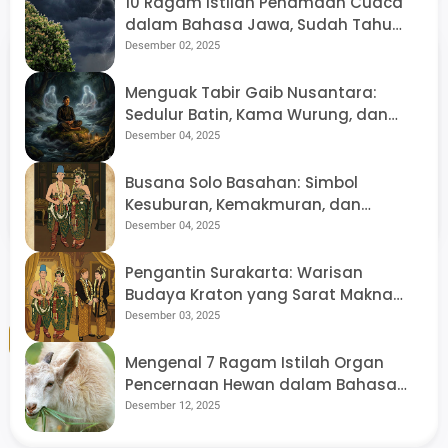
10 Ragam Istilah Penamaan Cuaca
Keluarga Semar
Etika Kekuasaan
dalam Bahasa Jawa, Sudah Tahu
Artinya Ngreceh dan Udan Kethek?
Desember 02, 2025
Menguak Tabir Gaib Nusantara:
Sedulur Batin, Kama Wurung, dan
Arsitektur Dunia Tak Kasat Mata di
Desember 04, 2025
Tanah Jawa
Nov 27, 2025
Nov 27, 2025
Semar, Sang
Wejangan Luhur
Busana Solo Basahan: Simbol
Penjaga
Semar: Mengupas
Kesuburan, Kemakmuran, dan
Keseimbangan
Tuntas Ajaran
Penyerahan Diri Total
Desember 04, 2025
Dunia (Dutaning
Pancawisaya dan
Jagad Raya) di
Laku Sejati
Pengantin Surakarta: Warisan
Triloka
Budaya Kraton yang Sarat Makna
0
Komentar
Filosofis
Desember 03, 2025
Tambahkan komentar
Mengenal 7 Ragam Istilah Organ
Pencernaan Hewan dalam Bahasa
Jawa yang Jarang Terdengar
Desember 12, 2025