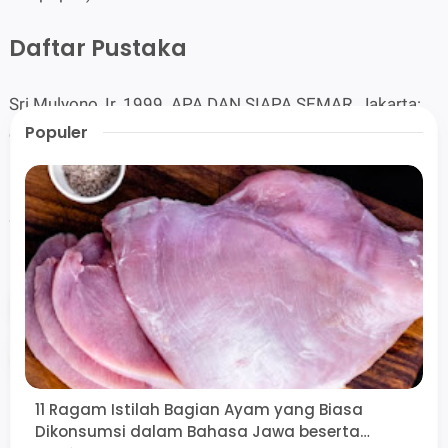
Daftar Pustaka
Sri Mulyono, Ir. 1999. APA DAN SIAPA SEMAR. Jakarta:
Populer
cv Haji Masagung.
Purwadi, Dr. 2014. MENGKAJI NILAI LUHUR TOKOH
SEMAR. Yogyakarta: Kanwa Publisher.
Tags
budaya
semar
wayang
Share
11 Ragam Istilah Bagian Ayam yang Biasa
Dikonsumsi dalam Bahasa Jawa beserta