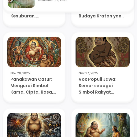
Jawa yang Jarang Terdengar
Busana Solo
Pengantin
Basahan: Simbol
Surakarta: Warisan
Kesuburan,
Budaya Kraton yang
Kemakmuran, dan
Sarat Makna
Penyerahan Diri
Filosofis
Total
Nov 28, 2025
Nov 27, 2025
Panakawan Catur:
Vox Populi Jawa:
Mengurai Simbol
Semar sebagai
Karsa, Cipta, Rasa,
Simbol Rakyat
Karya dalam
Jelata dan Kontrol
Keluarga Semar
Etika Kekuasaan