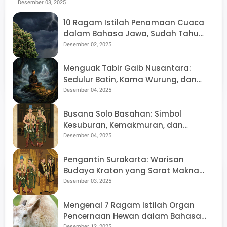
Rekomendasi Olahannya, Mana Favoritmu?
Desember 03, 2025
10 Ragam Istilah Penamaan Cuaca
babad.id | Stori Loka
dalam Bahasa Jawa, Sudah Tahu
Artinya Ngreceh dan Udan Kethek?
Desember 02, 2025
Jawa
Menguak Tabir Gaib Nusantara:
babad.id | Stori Loka Jawa merupakan media online
Sedulur Batin, Kama Wurung, dan
berbasis multimedia dengan konten utama seputar
Arsitektur Dunia Tak Kasat Mata di
Desember 04, 2025
seni, budaya dan sejarah Jawa. Babad.id juga
Tanah Jawa
membuka ruang opini kepada penulis lepas.
Busana Solo Basahan: Simbol
Kesuburan, Kemakmuran, dan
Artikel Terkait
Penyerahan Diri Total
Desember 04, 2025
Pengantin Surakarta: Warisan
Budaya Kraton yang Sarat Makna
Filosofis
Desember 03, 2025
Mengenal 7 Ragam Istilah Organ
Pencernaan Hewan dalam Bahasa
Dec 04, 2025
Dec 03, 2025
Desember 12, 2025