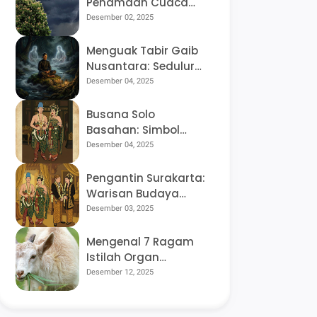
Penamaan Cuaca
dalam Bahasa Jawa,
Desember 02, 2025
Sudah Tahu Artinya
Ngreceh dan Udan
Menguak Tabir Gaib
Kethek?
Nusantara: Sedulur
Batin, Kama Wurung,
Desember 04, 2025
dan Arsitektur Dunia
Tak Kasat Mata di
Busana Solo
Tanah Jawa
Basahan: Simbol
Kesuburan,
Desember 04, 2025
Kemakmuran, dan
Penyerahan Diri Total
Pengantin Surakarta:
Warisan Budaya
Kraton yang Sarat
Desember 03, 2025
Makna Filosofis
Mengenal 7 Ragam
Istilah Organ
Pencernaan Hewan
Desember 12, 2025
dalam Bahasa Jawa
yang Jarang