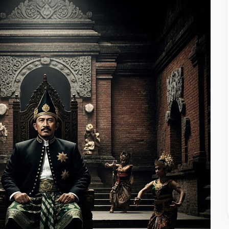
A-
A+