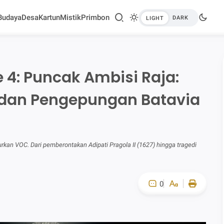
Budaya
Desa
Kartun
Mistik
Primbon
 4: Puncak Ambisi Raja:
 dan Pengepungan Batavia
an VOC. Dari pemberontakan Adipati Pragola II (1627) hingga tragedi
0