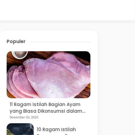
Populer
11 Ragam Istilah Bagian Ayam
yang Biasa Dikonsumsi dalam
Bahasa Jawa beserta
Desember 03, 2025
Rekomendasi Olahannya, Mana
10 Ragam Istilah
Favoritmu?