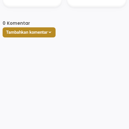
Lereng Gunung Muria
Religiusitas, dan
Potensi Ekonomi di
Lereng Muria
0
Komentar
Tambahkan komentar