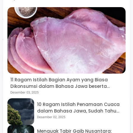
Kudus. Diakses dari https://id.wikipedia.org.
YouTube (Kuat Marcodet Channel). (2026). Live Margo
Budoyo Ds Kedungsari Gebog Kudus 10 Mei 2026 Cerita
Joko Tingkir Ngratu.
Tags
desa
gebog
kudus
Share
11 Ragam Istilah Bagian Ayam yang Biasa
Dikonsumsi dalam Bahasa Jawa beserta
Rekomendasi Olahannya, Mana Favoritmu?
Desember 03, 2025
10 Ragam Istilah Penamaan Cuaca
dalam Bahasa Jawa, Sudah Tahu
babad.id | Stori Loka
Artinya Ngreceh dan Udan Kethek?
Desember 02, 2025
Menguak Tabir Gaib Nusantara: