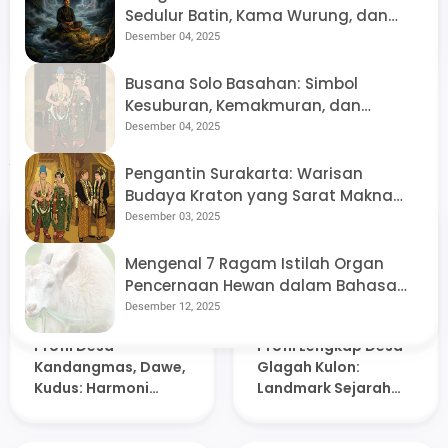
Jawa
Sedulur Batin, Kama Wurung, dan
Arsitektur Dunia Tak Kasat Mata di
Desember 04, 2025
babad.id | Stori Loka Jawa merupakan media online
Tanah Jawa
berbasis multimedia dengan konten utama seputar
seni, budaya dan sejarah Jawa. Babad.id juga
Busana Solo Basahan: Simbol
membuka ruang opini kepada penulis lepas.
Kesuburan, Kemakmuran, dan
Penyerahan Diri Total
Desember 04, 2025
Artikel Terkait
Pengantin Surakarta: Warisan
Budaya Kraton yang Sarat Makna
Filosofis
Desember 03, 2025
Mengenal 7 Ragam Istilah Organ
Pencernaan Hewan dalam Bahasa
Jawa yang Jarang Terdengar
Desember 12, 2025
Jun 16, 2026
Jun 16, 2026
Profil Desa
Profil Lengkap Desa
Kandangmas, Dawe,
Glagah Kulon:
Kudus: Harmoni
Landmark Sejarah
Tradisi, Sejarah, dan
Macan Putih dan
Potensi Ekonomi di
Inovasi Ekonomi di