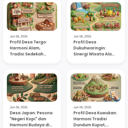
Lereng Muria
Lereng Muria
Jun 06, 2026
Jun 06, 2026
Profil Desa Tergo:
Profil Desa
Harmoni Alam,
Dukuhwaringin:
Tradisi Sedekah
Sinergi Wisata Alam,
Bumi, dan Potensi
Tradisi Barikan, dan
Anyaman Pandan di
Kemandirian
Lereng Muria
Ekonomi di Lereng
Muria
Jun 06, 2026
Jun 06, 2026
Desa Japan: Pesona
Profil Desa Kuwukan:
"Negeri Kopi" dan
Harmoni Tradisi
Harmoni Budaya di
Dundum Kupat,