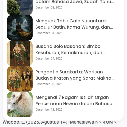
dalam Bahasa Jawa, Sudah Tahu
Pemetaan risiko bencana tanah longsor di Kecamatan
Artinya Ngreceh dan Udan Kethek?
Desember 02, 2025
Dawe, Kabupaten Kudus. Planning for Urban Region and
Environment Journal (PURE).
Menguak Tabir Gaib Nusantara:
Sedulur Batin, Kama Wurung, dan
Arsitektur Dunia Tak Kasat Mata di
Desember 04, 2025
Sinarmuda Broadcast. (1443H). Mauidoh Khasanah
Tanah Jawa
Grebeg Maulid Nabi Muhammad SAW Desa Kuwukan
Busana Solo Basahan: Simbol
Kesuburan, Kemakmuran, dan
Dawe Kudus. YouTube.
Penyerahan Diri Total
Desember 04, 2025
Waqfa, W. (2019). Pembagian waris berdasarkan adat
Pengantin Surakarta: Warisan
Budaya Kraton yang Sarat Makna
Dundum Kupat Desa Kuwukan Kecamatan Dawe
Filosofis
Desember 03, 2025
Kabupaten Kudus perspektif Muhammad Syahrur
(Skripsi S-1, Universitas Islam Negeri Maulana Malik
Mengenal 7 Ragam Istilah Organ
Pencernaan Hewan dalam Bahasa
Ibrahim Malang).
Jawa yang Jarang Terdengar
Desember 12, 2025
Widodo, L. (2025, Agustus 14). Mahasiswa KKN UMK