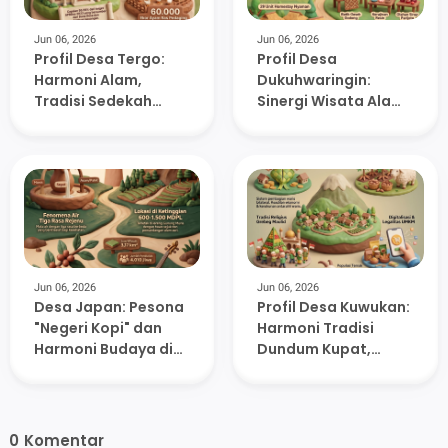
Jun 06, 2026
Jun 06, 2026
Profil Desa Tergo:
Profil Desa
Harmoni Alam,
Dukuhwaringin:
Tradisi Sedekah
Sinergi Wisata Alam,
Bumi, dan Potensi
Tradisi Barikan, dan
Anyaman Pandan di
Kemandirian
Lereng Muria
Ekonomi di Lereng
Muria
Jun 06, 2026
Jun 06, 2026
Desa Japan: Pesona
Profil Desa Kuwukan:
"Negeri Kopi" dan
Harmoni Tradisi
Harmoni Budaya di
Dundum Kupat,
Lereng Gunung Muria
Religiusitas, dan
Potensi Ekonomi di
Lereng Muria
0
Komentar