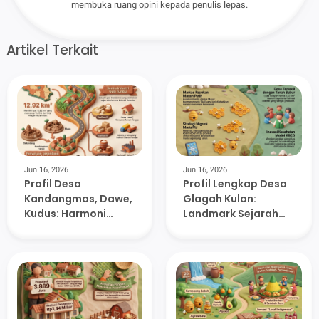
membuka ruang opini kepada penulis lepas.
Artikel Terkait
Jun 16, 2026
Jun 16, 2026
Profil Desa
Profil Lengkap Desa
Kandangmas, Dawe,
Glagah Kulon:
Kudus: Harmoni
Landmark Sejarah
Tradisi, Sejarah, dan
Macan Putih dan
Potensi Ekonomi di
Inovasi Ekonomi di
Lereng Muria
Lereng Muria