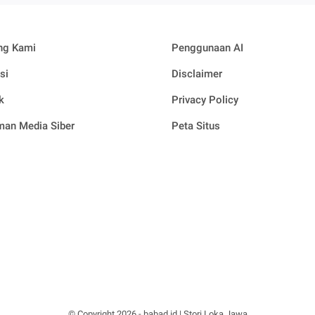
ng Kami
Penggunaan AI
si
Disclaimer
k
Privacy Policy
an Media Siber
Peta Situs
© Copyright
2026
-
babad.id | Stori Loka Jawa